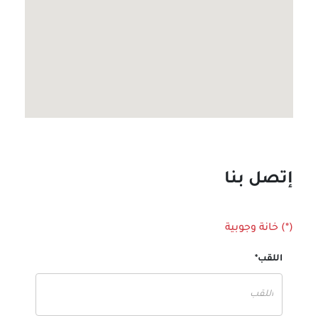
إتصل بنا
(*) خانة وجوبية
اللقب*