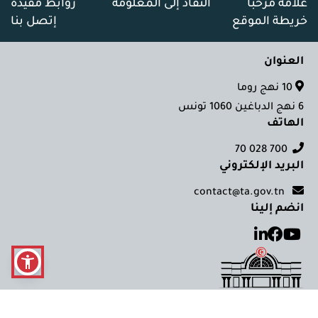
علامة مرحبا
النفاذ إلى المعلومة
روابط مفيدة
خريطة الموقع
إتصل بنا
العنوان
10 نهج روما
6 نهج الدباغين 1060 تونس
الهاتف
700 028 70
البريد الإلكتروني
contact@ta.gov.tn
انضم إلينا