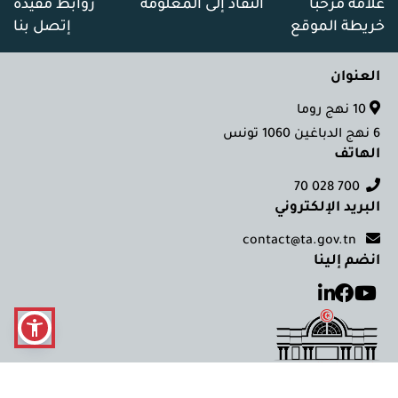
علامة مرحبا
النفاذ إلى المعلومة
روابط مفيدة
خريطة الموقع
إتصل بنا
العنوان
10 نهج روما
6 نهج الدباغين 1060 تونس
الهاتف
700 028 70
البريد الإلكتروني
contact@ta.gov.tn
انضم إلينا