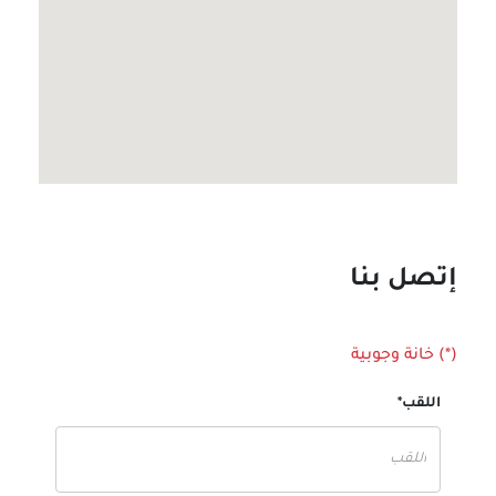
إتصل بنا
(*) خانة وجوبية
اللقب*