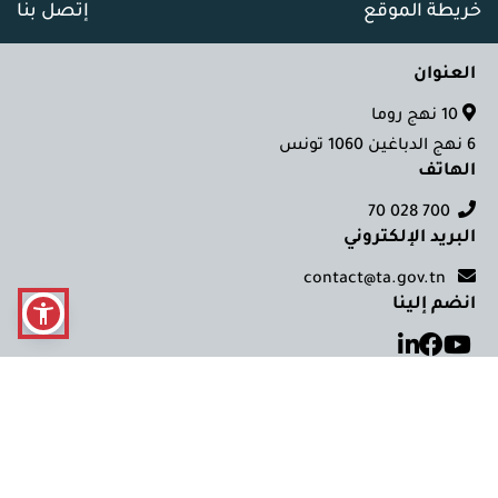
خريطة الموقع
إتصل بنا
العنوان
10 نهج روما
6 نهج الدباغين 1060 تونس
الهاتف
700 028 70
البريد الإلكتروني
contact@ta.gov.tn
انضم إلينا