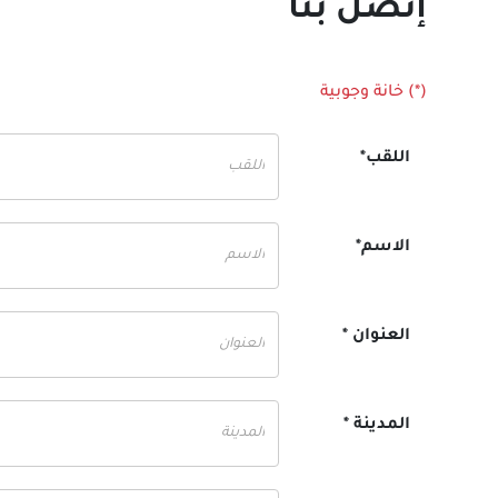
إتصل بنا
(*) خانة وجوبية
اللقب*
الاسم*
العنوان *
المدينة *