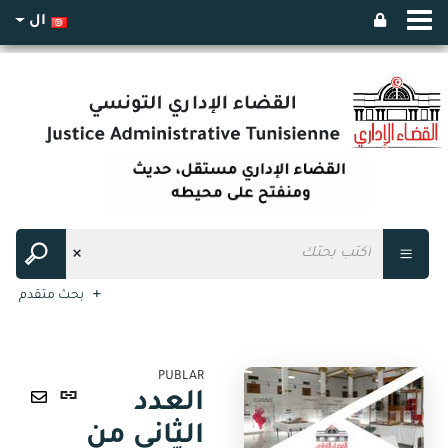
ال
بحث متقدم
PUBLAR
رابط
العدد
ثابت
ارسال
الثاني من
(نافذة
عبر