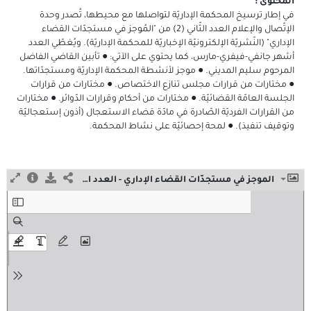
المحتوى :
في إطار ترسيخ المحكمة الإداريّة لتواصلها مع محيطها، تُصدر وحدة
الإتّصال والإعلام العدد الثّاني (2) من "المُوجز في مستجدّات القضاء
الإداري" (النّشريّة الإلكترونيّة الإخباريّة للمحكمة الإداريّة). ويُغطّي العدد
أشهر جانفي-فيفري-مارس، كما يحتوي على الآتي: ● تأبين القاضي الفاضل
المرحوم سليم المديني. ● موجز لأنشطة المحكمة الإداريّة ومستجدّاتها.
● مختارات من قرارات مجلس تنازع الاختصاص. ● مختارات من قرارات
الجلسة العامّة القضائيّة. ● مختارات من أحكام وقرارات الدّوائر. ● مختارات
من القرارات الفرديّة الصّادرة في مادّة قضاء الاستعجال (أذون إستعجاليّة
وتوقيف تنفيذ). ● لمحة إحصائيّة على نشاط المحكمة.
الموجز في مستجدّات القضاء الإداري - العدد الثّاني - أفريل 2026