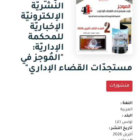
جديدة)
النّشريّة
البريد
الالكتروني
الإلكترونيّة
الإخباريّة
للمحكمة
الإداريّة:
"المُوجز في
مستجدّات القضاء الإداري"
منشورات
اللغة :
العربية
البلد :
تونس (لا)
تاريخ النشر :
أفريل 2026