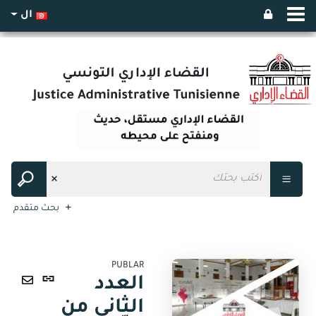
ال
بحث متقدم
PUBLAR
رابط
العدد
ثابت
ارسال
الثاني من
(نافذة
عبر