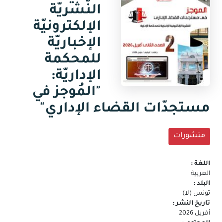
جديدة)
النّشريّة
البريد
الالكتروني
الإلكترونيّة
الإخباريّة
للمحكمة
الإداريّة:
"المُوجز في
مستجدّات القضاء الإداري"
منشورات
اللغة :
العربية
البلد :
تونس (لا)
تاريخ النشر :
أفريل 2026