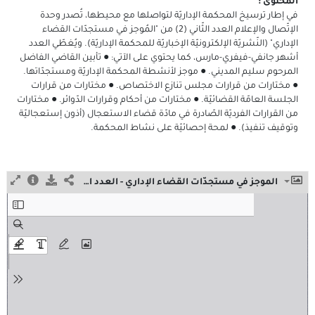
المحتوى :
في إطار ترسيخ المحكمة الإداريّة لتواصلها مع محيطها، تُصدر وحدة
الإتّصال والإعلام العدد الثّاني (2) من "المُوجز في مستجدّات القضاء
الإداري" (النّشريّة الإلكترونيّة الإخباريّة للمحكمة الإداريّة). ويُغطّي العدد
أشهر جانفي-فيفري-مارس، كما يحتوي على الآتي: ● تأبين القاضي الفاضل
المرحوم سليم المديني. ● موجز لأنشطة المحكمة الإداريّة ومستجدّاتها.
● مختارات من قرارات مجلس تنازع الاختصاص. ● مختارات من قرارات
الجلسة العامّة القضائيّة. ● مختارات من أحكام وقرارات الدّوائر. ● مختارات
من القرارات الفرديّة الصّادرة في مادّة قضاء الاستعجال (أذون إستعجاليّة
وتوقيف تنفيذ). ● لمحة إحصائيّة على نشاط المحكمة.
الموجز في مستجدّات القضاء الإداري - العدد الثّاني - أفريل 2026