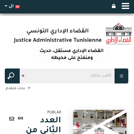
ال
بحث متقدم
PUBLAR
رابط
العدد
ثابت
ارسال
الثاني من
(نافذة
عبر