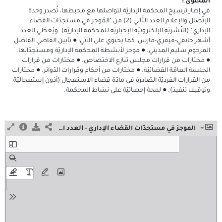
المحتوى :
في إطار ترسيخ المحكمة الإداريّة لتواصلها مع محيطها، تُصدر وحدة
الإتّصال والإعلام العدد الثّاني (2) من "المُوجز في مستجدّات القضاء
الإداري" (النّشريّة الإلكترونيّة الإخباريّة للمحكمة الإداريّة). ويُغطّي العدد
أشهر جانفي-فيفري-مارس، كما يحتوي على الآتي: ● تأبين القاضي الفاضل
المرحوم سليم المديني. ● موجز لأنشطة المحكمة الإداريّة ومستجدّاتها.
● مختارات من قرارات مجلس تنازع الاختصاص. ● مختارات من قرارات
الجلسة العامّة القضائيّة. ● مختارات من أحكام وقرارات الدّوائر. ● مختارات
من القرارات الفرديّة الصّادرة في مادّة قضاء الاستعجال (أذون إستعجاليّة
وتوقيف تنفيذ). ● لمحة إحصائيّة على نشاط المحكمة.
الموجز في مستجدّات القضاء الإداري - العدد الثّاني - أفريل 2026