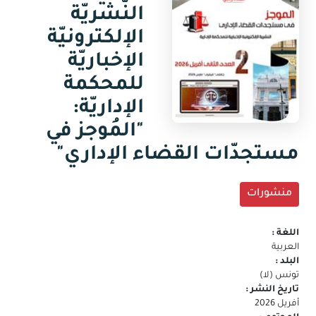
جديدة)
النّشريّة
البريد
الالكتروني
الإلكترونيّة
الإخباريّة
للمحكمة
الإداريّة:
"المُوجز في
مستجدّات القضاء الإداري"
منشورات
اللغة :
العربية
البلد :
تونس (لا)
تاريخ النشر :
أفريل 2026