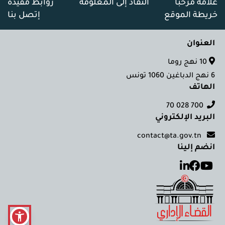
علامة مرحبا
النفاذ إلى المعلومة
روابط مفيدة
خريطة الموقع
إتصل بنا
العنوان
10 نهج روما
6 نهج الدباغين 1060 تونس
الهاتف
700 028 70
البريد الإلكتروني
contact@ta.gov.tn
انضم إلينا