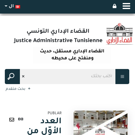
ال
بحث متقدم
PUBLAR
رابط
العدد
ثابت
ارسال
الأوّل من
(نافذة
عبر