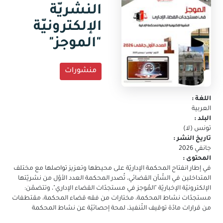
جديدة)
النشريّة
البريد
الالكتروني
الإلكترونيّة
"الموجز"
منشورات
اللغة :
العربية
البلد :
تونس (لا)
تاريخ النشر :
جانفي 2026
المحتوى :
في إطار انفتاح المحكمة الإداريّة على محيطها وتعزيز تواصلها مع مختلف
المتداخلين في الشّأن القضائي، تُصدر المحكمة العدد الأوّل من نشريّتها
الإلكترونيّة الإخباريّة "المُوجز في مستجدّات القضاء الإداري"، وتتضمّن:
مستجدّات نشاط المحكمة، مختارات من فقه قضاء المحكمة، مقتطفات
من قرارات مادّة توقيف التّنفيذ، لمحة إحصائيّة عن نشاط المحكمة