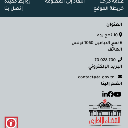
علامة مرحبا
النفاذ إلى المعلومة
روابط مفيدة
خريطة الموقع
إتصل بنا
العنوان
10 نهج روما
6 نهج الدباغين 1060 تونس
الهاتف
700 028 70
البريد الإلكتروني
contact@ta.gov.tn
انضم إلينا