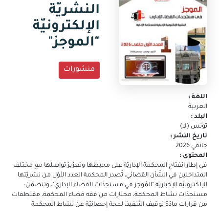
جديدة)
النشريّة
البريد
الالكتروني
الإلكترونيّة
"الموجز"
منشورات
اللغة :
العربية
البلد :
تونس (لا)
تاريخ النشر :
جانفي 2026
المحتوى :
في إطار انفتاح المحكمة الإداريّة على محيطها وتعزيز تواصلها مع مختلف
المتداخلين في الشّأن القضائي، تُصدر المحكمة العدد الأوّل من نشريّتها
الإلكترونيّة الإخباريّة "المُوجز في مستجدّات القضاء الإداري"، وتتضمّن:
مستجدّات نشاط المحكمة، مختارات من فقه قضاء المحكمة، مقتطفات
من قرارات مادّة توقيف التّنفيذ، لمحة إحصائيّة عن نشاط المحكمة