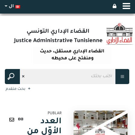
ال
بحث متقدم
PUBLAR
رابط
العدد
ثابت
ارسال
الأوّل من
(نافذة
عبر