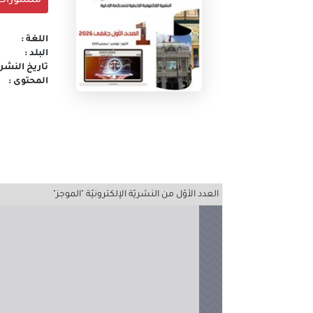
منشورات
اللغة :
البلد :
تاريخ النشر 
المحتوى :
العدد الأوّل من النشريّة الإلكترونيّة "الموجز"