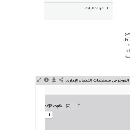
الالكتروني
قراءة الرابط
مع
وّل
ء
ه
حة
 الموجز في مستجدّات القضاء الإداري