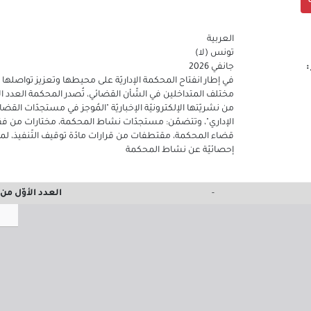
العربية
تونس (لا)
:
جانفي 2026
في إطار انفتاح المحكمة الإداريّة على محيطها وتعزيز تواصلها 
مختلف المتداخلين في الشّأن القضائي، تُصدر المحكمة العدد الأ
من نشريّتها الإلكترونيّة الإخباريّة "المُوجز في مستجدّات القضا
الإداري"، وتتضمّن: مستجدّات نشاط المحكمة، مختارات من فق
قضاء المحكمة، مقتطفات من قرارات مادّة توقيف التّنفيذ، لم
إحصائيّة عن نشاط المحكمة
-
العدد الأوّل من