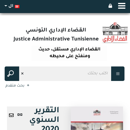
ال
بحث متقدم
التقرير
رابط
السنوي
ثابت
ارسال
(نافذة
عبر