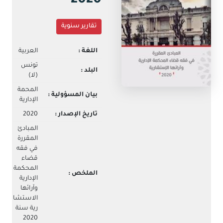
2020
جديدة)
البريد
الالكتروني
تقارير سنوية
اللغة :
العربية
تونس
البلد :
(لا)
المحمة
بيان المسؤولية :
الإدارية
تاريخ الإصدار :
2020
المبادئ
المقررة
في فقه
قضاء
المحكمة
الملخص :
الإدارية
وآرائها
الاستشا
رية سنة
2020