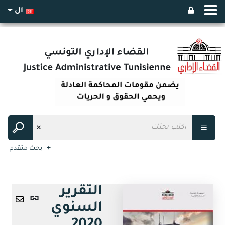
ال
بحث متقدم
التقرير
رابط
السنوي
ثابت
ارسال
(نافذة
عبر