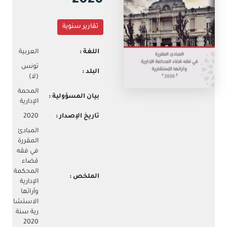
2020
جديدة)
البريد
الالكتروني
تقارير سنوية
اللغة :
العربية
تونس
البلد :
(لا)
المحمة
بيان المسؤولية :
الإدارية
تاريخ الإصدار :
2020
المبادئ
المقررة
في فقه
قضاء
المحكمة
الملخص :
الإدارية
وآرائها
الاستشا
رية سنة
2020