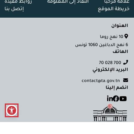
علامة مرحبا
النفاذ إلى المعلومة
روابط مفيدة
خريطة الموقع
إتصل بنا
العنوان
10 نهج روما
6 نهج الدباغين 1060 تونس
الهاتف
700 028 70
البريد الإلكتروني
contact@ta.gov.tn
انضم إلينا