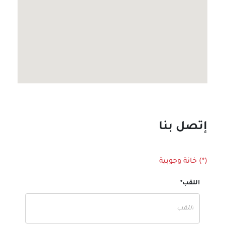
إتصل بنا
(*) خانة وجوبية
اللقب*