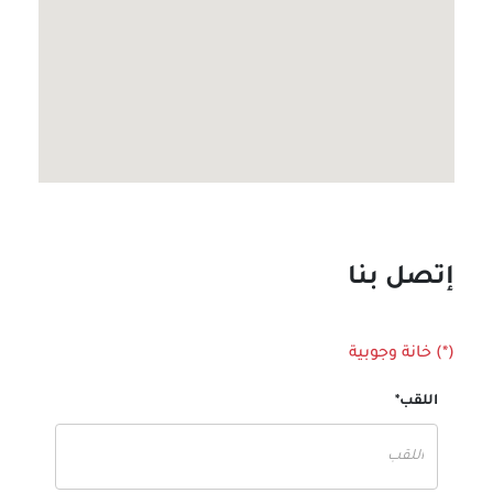
إتصل بنا
(*) خانة وجوبية
اللقب*