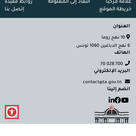
علامة مرحبا
النفاذ إلى المعلومة
روابط مفيدة
خريطة الموقع
إتصل بنا
العنوان
10 نهج روما
6 نهج الدباغين 1060 تونس
الهاتف
700 028 70
البريد الإلكتروني
contact@ta.gov.tn
انضم إلينا