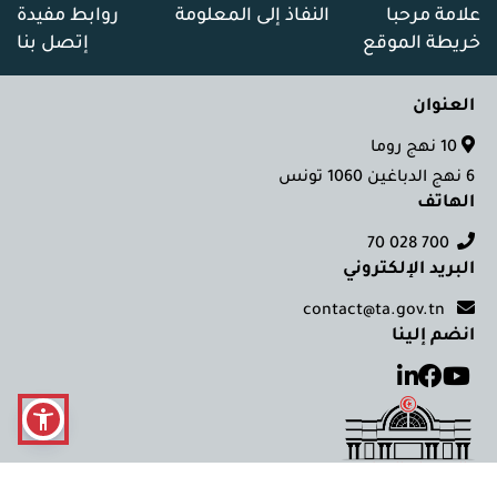
علامة مرحبا
النفاذ إلى المعلومة
روابط مفيدة
خريطة الموقع
إتصل بنا
العنوان
10 نهج روما
6 نهج الدباغين 1060 تونس
الهاتف
700 028 70
البريد الإلكتروني
contact@ta.gov.tn
انضم إلينا