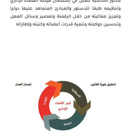
محاور أساسية تتمثّل في إستكمال هيكلة القضاء الإداري
وتنظيمه طبقا للدستور والمبادئ المتعاهد عليها دوليا
وتعزيز فعاليته من خلال الرقمنة وتعصير وسائل العمل
وتحسين حوكمته وتنمية قدرات أعضائه وكتبته وإطاراته