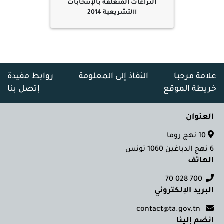
النزاعات المتعلقة بالإنتخابات
االتشريعية 2014
علامة مرحبا
النفاذ إلى المعلومة
روابط مفيدة
خريطة الموقع
إتصل بنا
العنوان
10 نهج روما
6 نهج الدباغين 1060 تونس
الهاتف
700 028 70
البريد الإلكتروني
contact@ta.gov.tn
انضم إلينا