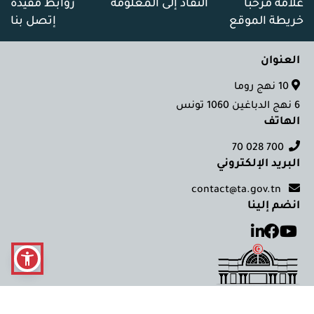
علامة مرحبا
النفاذ إلى المعلومة
روابط مفيدة
خريطة الموقع
إتصل بنا
العنوان
10 نهج روما
6 نهج الدباغين 1060 تونس
الهاتف
700 028 70
البريد الإلكتروني
contact@ta.gov.tn
انضم إلينا