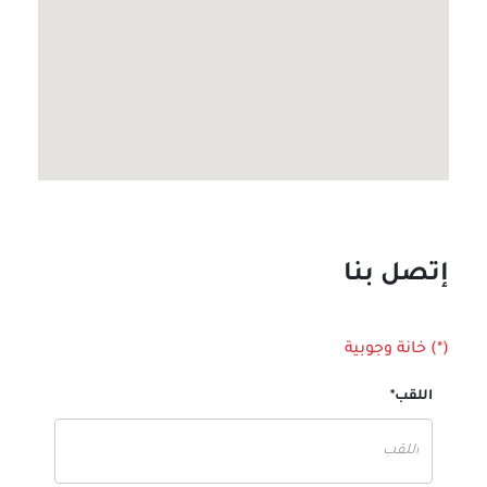
إتصل بنا
(*) خانة وجوبية
اللقب*