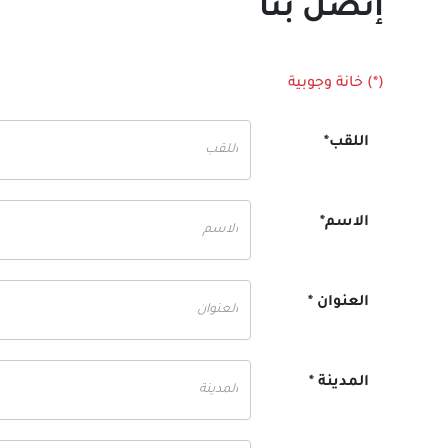
إتصل بنا
(*) خانة وجوبية
اللقب*
الاسم*
العنوان *
المدينة *