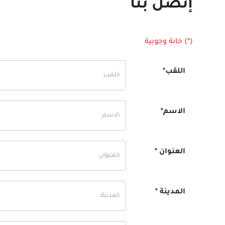
إتصل بنا
(*) خانة وجوبية
اللقب*
الاسم*
العنوان *
المدينة *