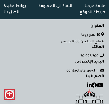
علامة مرحبا
النفاذ إلى المعلومة
روابط مفيدة
خريطة الموقع
إتصل بنا
العنوان
10 نهج روما
6 نهج الدباغين 1060 تونس
الهاتف
700 028 70
البريد الإلكتروني
contact@ta.gov.tn
انضم إلينا