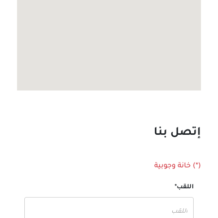
إتصل بنا
(*) خانة وجوبية
اللقب*