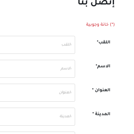
إتصل بنا
(*) خانة وجوبية
اللقب*
الاسم*
العنوان *
المدينة *