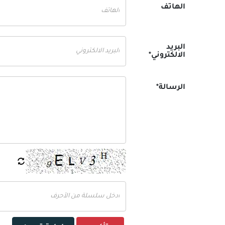
الهاتف
البريد
الالكتروني*
الرسالة*