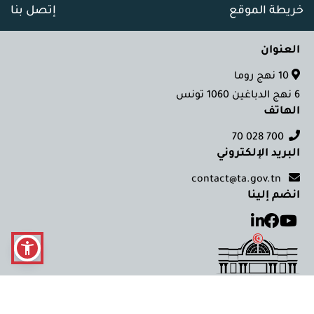
خريطة الموقع
إتصل بنا
العنوان
10 نهج روما
6 نهج الدباغين 1060 تونس
الهاتف
700 028 70
البريد الإلكتروني
contact@ta.gov.tn
انضم إلينا