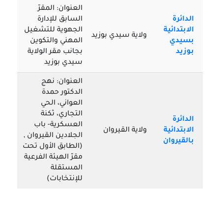
العنوان: المقرّ
الدائرة
السابق للإدارة
الابتدائية
الجهوية للتشغيل
ولاية سيدي بوزيد
بسيدي
المهني والتكوين
بوزيد
بجانب مقر الولاية
سيدي بوزيد
العنوان: نهج
الدكتور حمدة
العواني، الحي
التجاري، ثكنة
الدائرة
العسكرية- باب
الابتدائية
ولاية القيروان
الجلادين القيروان ,
بالقيروان
(الطابق الأول تحت
مقرّ الهيئة الفرعية
المستقلة
للإنتخابات)