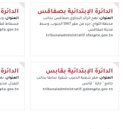
الدائرة الإبتدائية بصفاقس
الدائرة
العنوان:
نهج الرائد البجاوي صفاقس بجانب
العنوان:
وس
محطة اللواج، جزء من مقر SNIT الجنوب، وسط
فسفاط قف
مدينة صفاقس
a@ta.gov.tn
tribunaladministratif.sfax@ta.gov.tn
الدائرة الإبتدائية بقابس
الدائرة 
العنوان:
مقر شعبة الحبيب شقرة سابقا بجانب
العنوان:
نهج
جامع " جارة " قابس
للعدل، مدني
@ta.gov.tn
tribunaladministratif.gabes@ta.gov.tn