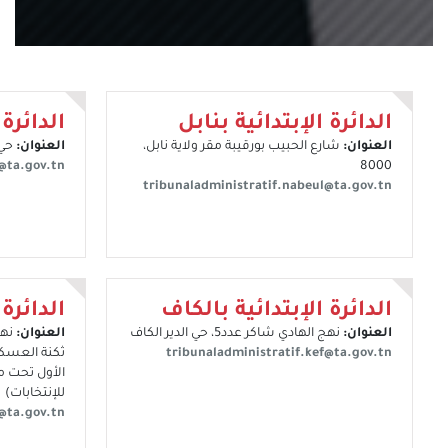
الدائرة الإبتدائية بنابل
الدائرة 
العنوان:
شارع الحبيب بورقيبة مقر ولاية نابل،
العنوان:
حي 
e@ta.gov.tn
8000
tribunaladministratif.nabeul@ta.gov.tn
الدائرة الإبتدائية بالكاف
الدائرة 
العنوان:
نهج الهادي شاكر عدد5، حي الدير الكاف
العنوان:
نهج
tribunaladministratif.kef@ta.gov.tn
ثكنة العسكري
الأول تحت مق
للإنتخابات)
@ta.gov.tn