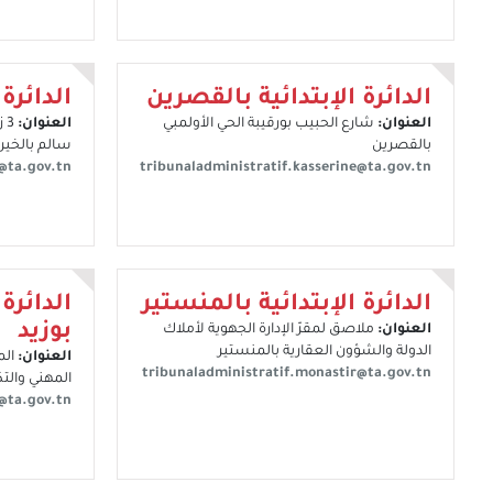
الدائرة الإبتدائية بالقصرين
الدائرة
العنوان:
شارع الحبيب بورقيبة الحي الأولمبي
العنوان:
3 
بالقصرين
سالم بالخيرية،
@ta.gov.tn
tribunaladministratif.kasserine@ta.gov.tn
الدائرة الإبتدائية بالمنستير
الدائرة
بوزيد
العنوان:
ملاصق لمقرّ الإدارة الجهوية لأملاك
الدولة والشؤون العقارية بالمنستير
العنوان:
الم
tribunaladministratif.monastir@ta.gov.tn
المهني والتك
d@ta.gov.tn