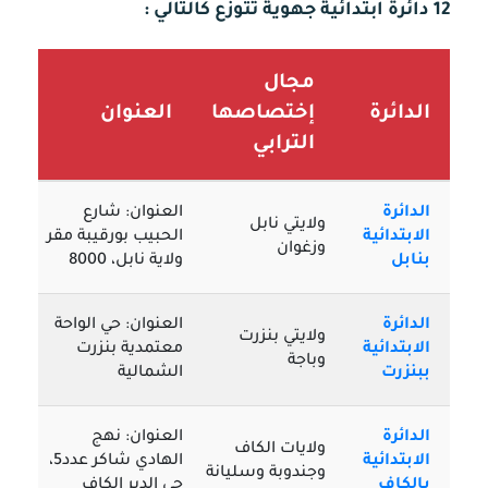
12 دائرة ابتدائية جهوية تتوزع كالتالي :
مجال
الدائرة
إختصاصها
العنوان
الترابي
الدائرة
العنوان: شارع
ولايتي نابل
الابتدائية
الحبيب بورقيبة مقر
وزغوان
بنابل
ولاية نابل، 8000
الدائرة
العنوان: حي الواحة
ولايتي بنزرت
الابتدائية
معتمدية بنزرت
وباجة
ببنزرت
الشمالية
الدائرة
العنوان: نهج
ولايات الكاف
الابتدائية
الهادي شاكر عدد5،
وجندوبة وسليانة
بالكاف
حي الدير الكاف