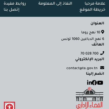
علامة مرحبا
النفاذ إلى المعلومة
روابط مفيدة
خريطة الموقع
إتصل بنا
العنوان
10 نهج روما
6 نهج الدباغين 1060 تونس
الهاتف
700 028 70
البريد الإلكتروني
contact@ta.gov.tn
انضم إلينا