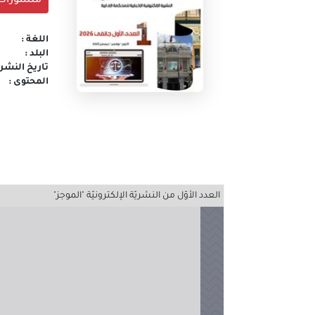
منشورات
اللغة :
البلد :
تاريخ النشر 
المحتوى :
العدد الأوّل من النشريّة الإلكترونيّة "الموجز"