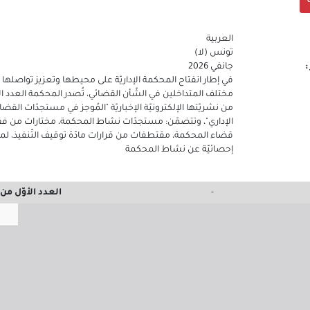
العربية
تونس (لا)
:
جانفي 2026
في إطار انفتاح المحكمة الإداريّة على محيطها وتعزيز تواصلها 
مختلف المتداخلين في الشّأن القضائي، تُصدر المحكمة العدد الأ
من نشريّتها الإلكترونيّة الإخباريّة "المُوجز في مستجدّات القضا
الإداري"، وتتضمّن: مستجدّات نشاط المحكمة، مختارات من فق
قضاء المحكمة، مقتطفات من قرارات مادّة توقيف التّنفيذ، لم
إحصائيّة عن نشاط المحكمة
-
العدد الأوّل من