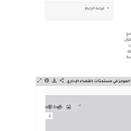
الالكتروني
قراءة الرابط
مع
وّل
ء
ه
حة
 الموجز في مستجدّات القضاء الإداري