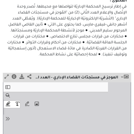
المحتوى :
في إطار ترسيخ المحكمة الإداريّة لتواصلها مع محيطها، تُصدر وحدة
الإتّصال والإعلام العدد الثّاني (2) من "المُوجز في مستجدّات القضاء
الإداري" (النّشريّة الإلكترونيّة الإخباريّة للمحكمة الإداريّة). ويُغطّي العدد
أشهر جانفي-فيفري-مارس، كما يحتوي على الآتي: ● تأبين القاضي الفاضل
المرحوم سليم المديني. ● موجز لأنشطة المحكمة الإداريّة ومستجدّاتها.
● مختارات من قرارات مجلس تنازع الاختصاص. ● مختارات من قرارات
الجلسة العامّة القضائيّة. ● مختارات من أحكام وقرارات الدّوائر. ● مختارات
من القرارات الفرديّة الصّادرة في مادّة قضاء الاستعجال (أذون إستعجاليّة
وتوقيف تنفيذ). ● لمحة إحصائيّة على نشاط المحكمة.
الموجز في مستجدّات القضاء الإداري - العدد الثّاني - أفريل 2026