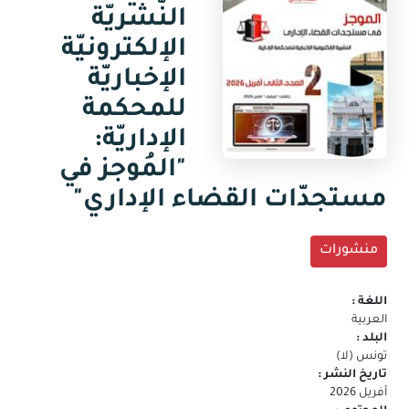
جديدة)
النّشريّة
البريد
الالكتروني
الإلكترونيّة
الإخباريّة
للمحكمة
الإداريّة:
"المُوجز في
مستجدّات القضاء الإداري"
منشورات
اللغة :
العربية
البلد :
تونس (لا)
تاريخ النشر :
أفريل 2026