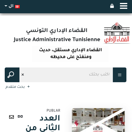
ال
بحث متقدم
PUBLAR
رابط
العدد
ثابت
ارسال
الثاني من
(نافذة
عبر