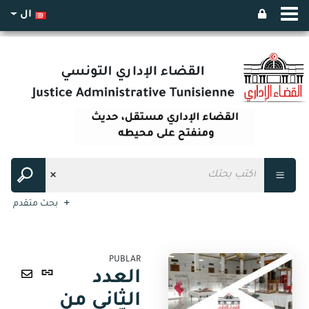
ال
بحث متقدم
PUBLAR
رابط
العدد
ثابت
ارسال
الثاني من
(نافذة
عبر