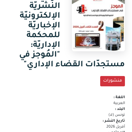
جديدة)
النّشريّة
البريد
الالكتروني
الإلكترونيّة
الإخباريّة
للمحكمة
الإداريّة:
"المُوجز في
مستجدّات القضاء الإداري"
منشورات
اللغة :
العربية
البلد :
تونس (لا)
تاريخ النشر :
أفريل 2026