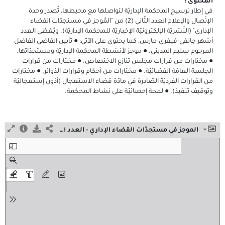
المحتوى :
في إطار ترسيخ المحكمة الإداريّة لتواصلها مع محيطها، تُصدر وحدة
الإتّصال والإعلام العدد الثّاني (2) من "المُوجز في مستجدّات القضاء
الإداري" (النّشريّة الإلكترونيّة الإخباريّة للمحكمة الإداريّة). ويُغطّي العدد
أشهر جانفي-فيفري-مارس، كما يحتوي على الآتي: ● تأبين القاضي الفاضل
المرحوم سليم المديني. ● موجز لأنشطة المحكمة الإداريّة ومستجدّاتها.
● مختارات من قرارات مجلس تنازع الاختصاص. ● مختارات من قرارات
الجلسة العامّة القضائيّة. ● مختارات من أحكام وقرارات الدّوائر. ● مختارات
من القرارات الفرديّة الصّادرة في مادّة قضاء الاستعجال (أذون إستعجاليّة
وتوقيف تنفيذ). ● لمحة إحصائيّة على نشاط المحكمة.
الموجز في مستجدّات القضاء الإداري - العدد الثّاني - أفريل 2026