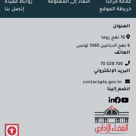
علامة مرحبا
النفاذ إلى المعلومة
روابط مفيدة
خريطة الموقع
إتصل بنا
العنوان
10 نهج روما
6 نهج الدباغين 1060 تونس
الهاتف
700 028 70
البريد الإلكتروني
contact@ta.gov.tn
انضم إلينا