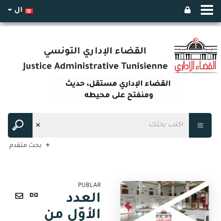
ال
بحث متقدم
PUBLAR
رابط
العدد
ثابت
ارسال
الأوّل من
(نافذة
عبر