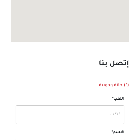
إتصل بنا
(*) خانة وجوبية
اللقب*
الاسم*