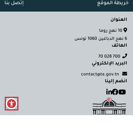
خريطة الموقع
إتصل بنا
العنوان
10 نهج روما
6 نهج الدباغين 1060 تونس
الهاتف
700 028 70
البريد الإلكتروني
contact@ta.gov.tn
انضم إلينا